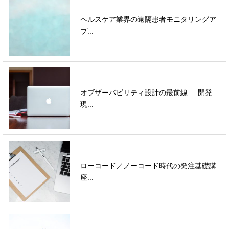
ヘルスケア業界の遠隔患者モニタリングア
プ...
オブザーバビリティ設計の最前線──開発
現...
ローコード／ノーコード時代の発注基礎講
座...