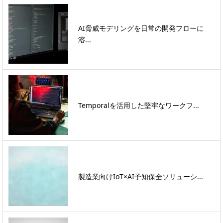
AI脅威モデリングを日常の開発フローに
溶...
Temporalを活用した堅牢なワークフ...
製造業向けIoT×AI予知保全ソリューシ...