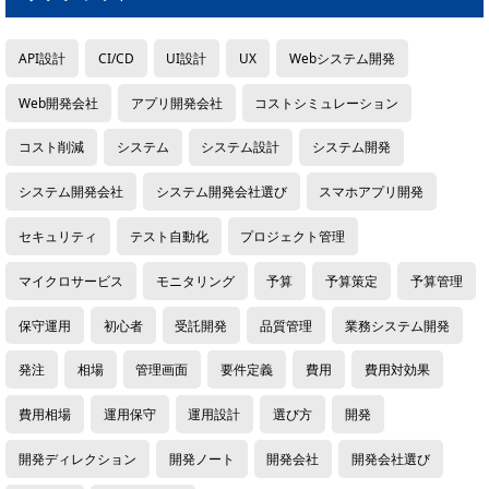
API設計
CI/CD
UI設計
UX
Webシステム開発
Web開発会社
アプリ開発会社
コストシミュレーション
コスト削減
システム
システム設計
システム開発
システム開発会社
システム開発会社選び
スマホアプリ開発
セキュリティ
テスト自動化
プロジェクト管理
マイクロサービス
モニタリング
予算
予算策定
予算管理
保守運用
初心者
受託開発
品質管理
業務システム開発
発注
相場
管理画面
要件定義
費用
費用対効果
費用相場
運用保守
運用設計
選び方
開発
開発ディレクション
開発ノート
開発会社
開発会社選び