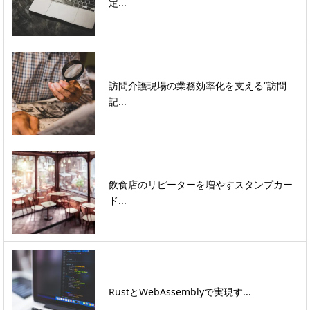
定...
訪問介護現場の業務効率化を支える“訪問
記...
飲食店のリピーターを増やすスタンプカー
ド...
RustとWebAssemblyで実現す...