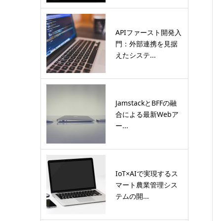
APIファースト開発入
門：外部連携を見据
えたシステ...
JamstackとBFFの融
合による最新Webア
ー...
IoT×AIで実現するス
マート農業管理シス
テムの開...