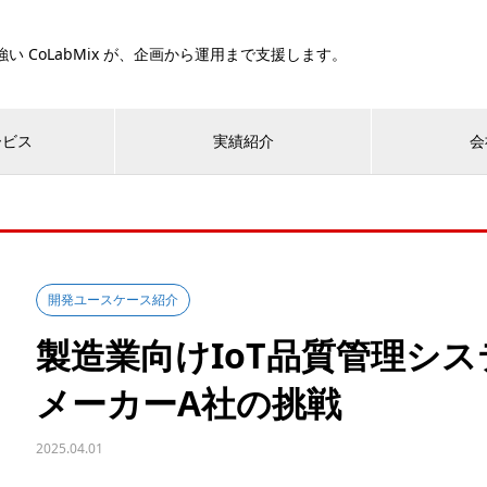
い CoLabMix が、企画から運用まで支援します。
ービス
実績紹介
会
開発ユースケース紹介
製造業向けIoT品質管理シ
メーカーA社の挑戦
2025.04.01