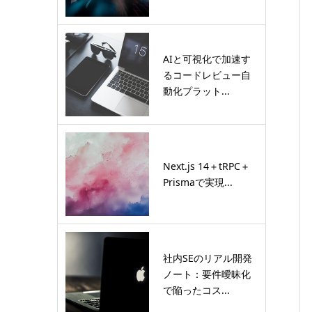
AIと可視化で加速す
るコードレビュー自
動化プラット...
Next.js 14＋tRPC＋
Prismaで実現...
社内SEのリアル開発
ノート：要件曖昧化
で陥ったコス...