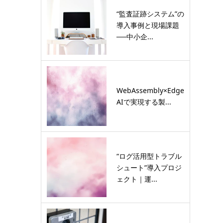
“監査証跡システム”の
導入事例と現場課題
──中小企...
WebAssembly×Edge
AIで実現する製...
“ログ活用型トラブル
シュート”導入プロジ
ェクト｜運...