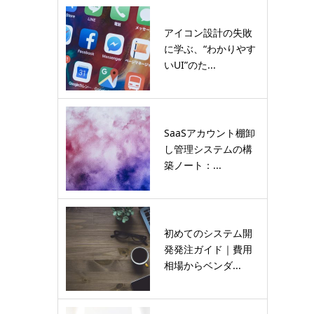
アイコン設計の失敗
に学ぶ、“わかりやす
いUI”のた...
SaaSアカウント棚卸
し管理システムの構
築ノート：...
初めてのシステム開
発発注ガイド｜費用
相場からベンダ...