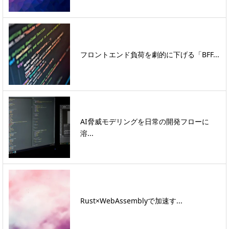
フロントエンド負荷を劇的に下げる「BFF...
AI脅威モデリングを日常の開発フローに
溶...
Rust×WebAssemblyで加速す...