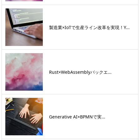
製造業×IoTで生産ライン改革を実現！Y...
Rust×WebAssemblyバックエ...
Generative AI×BPMNで実...