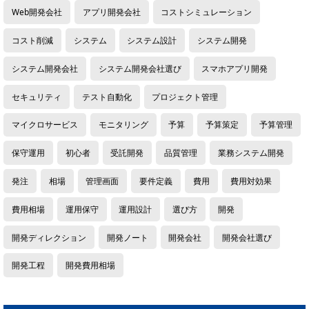
Web開発会社
アプリ開発会社
コストシミュレーション
コスト削減
システム
システム設計
システム開発
システム開発会社
システム開発会社選び
スマホアプリ開発
セキュリティ
テスト自動化
プロジェクト管理
マイクロサービス
モニタリング
予算
予算策定
予算管理
保守運用
初心者
受託開発
品質管理
業務システム開発
発注
相場
管理画面
要件定義
費用
費用対効果
費用相場
運用保守
運用設計
選び方
開発
開発ディレクション
開発ノート
開発会社
開発会社選び
開発工程
開発費用相場