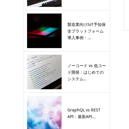
製造業向けIoT予知保
全プラットフォーム
導入事例：...
ノーコード vs 低コー
ド開発：はじめての
システム...
GraphQL vs REST
API：最新API...