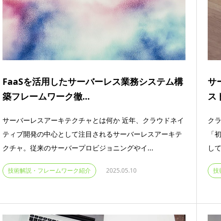
FaaSを活用したサーバーレス業務システム構
サ
築フレームワーク徹...
ス
サーバーレスアーキテクチャとは何か 近年、クラウドネイ
ク
ティブ開発の中心として注目されるサーバーレスアーキテ
「
クチャ。従来のサーバープロビジョニングやイ...
して
技術解説・フレームワーク紹介
2025.05.10
技