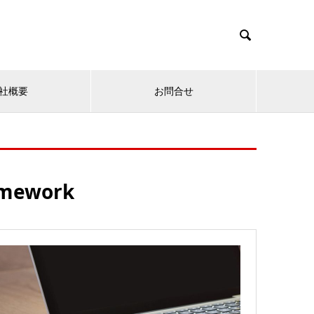

社概要
お問合せ
amework