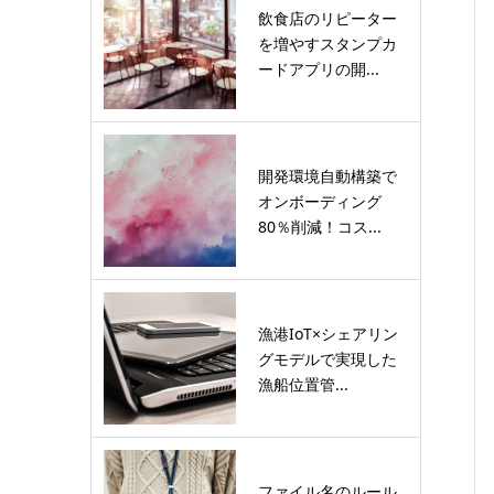
飲食店のリピーター
を増やすスタンプカ
ードアプリの開...
開発環境自動構築で
オンボーディング
80％削減！コス...
漁港IoT×シェアリン
グモデルで実現した
漁船位置管...
ファイル名のルール