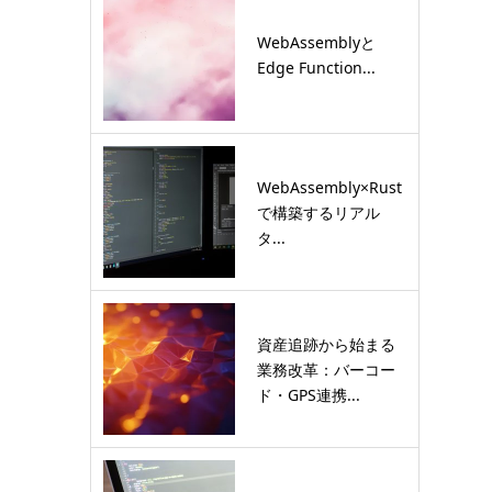
WebAssemblyと
Edge Function...
WebAssembly×Rust
で構築するリアル
タ...
資産追跡から始まる
業務改革：バーコー
ド・GPS連携...