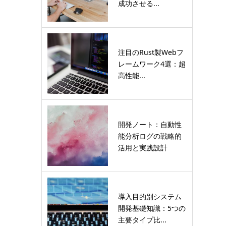
成功させる...
注目のRust製Webフ
レームワーク4選：超
高性能...
開発ノート：自動性
能分析ログの戦略的
活用と実践設計
導入目的別システム
開発基礎知識：5つの
主要タイプ比...