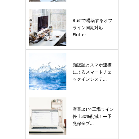
Rustで構築するオフ
ライン同期対応
Flutter...
顔認証とスマホ連携
によるスマートチェ
ックインシステ...
産業IoTで工場ライン
停止30%削減！―予
兆保全プ...