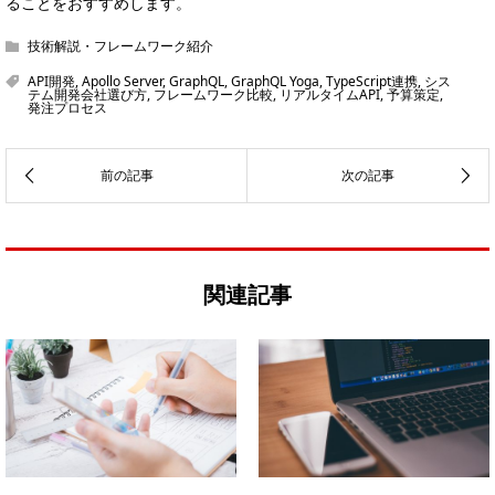
ることをおすすめします。
技術解説・フレームワーク紹介
API開発
,
Apollo Server
,
GraphQL
,
GraphQL Yoga
,
TypeScript連携
,
シス
テム開発会社選び方
,
フレームワーク比較
,
リアルタイムAPI
,
予算策定
,
発注プロセス
関連記事