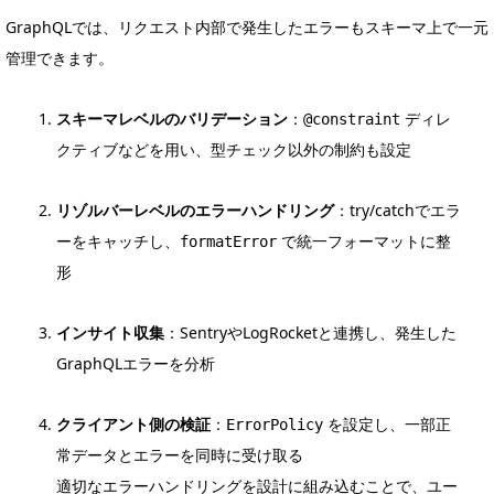
GraphQLでは、リクエスト内部で発生したエラーもスキーマ上で一元
管理できます。
スキーマレベルのバリデーション
：
ディレ
@constraint
クティブなどを用い、型チェック以外の制約も設定
リゾルバーレベルのエラーハンドリング
：try/catchでエラ
ーをキャッチし、
で統一フォーマットに整
formatError
形
インサイト収集
：SentryやLogRocketと連携し、発生した
GraphQLエラーを分析
クライアント側の検証
：
を設定し、一部正
ErrorPolicy
常データとエラーを同時に受け取る
適切なエラーハンドリングを設計に組み込むことで、ユー