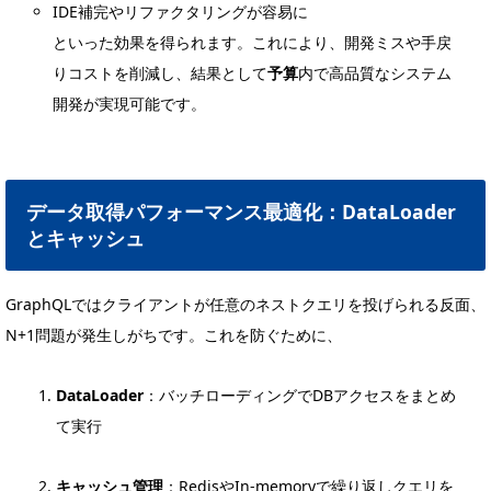
IDE補完やリファクタリングが容易に
といった効果を得られます。これにより、開発ミスや手戻
りコストを削減し、結果として
予算
内で高品質なシステム
開発が実現可能です。
データ取得パフォーマンス最適化：DataLoader
とキャッシュ
GraphQLではクライアントが任意のネストクエリを投げられる反面、
N+1問題が発生しがちです。これを防ぐために、
DataLoader
：バッチローディングでDBアクセスをまとめ
て実行
キャッシュ管理
：RedisやIn-memoryで繰り返しクエリを