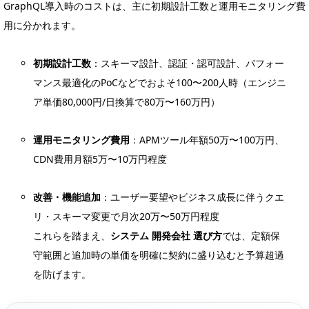
GraphQL導入時のコストは、主に初期設計工数と運用モニタリング費
用に分かれます。
初期設計工数
：スキーマ設計、認証・認可設計、パフォー
マンス最適化のPoCなどでおよそ100〜200人時（エンジニ
ア単価80,000円/日換算で80万〜160万円）
運用モニタリング費用
：APMツール年額50万〜100万円、
CDN費用月額5万〜10万円程度
改善・機能追加
：ユーザー要望やビジネス成長に伴うクエ
リ・スキーマ変更で月次20万〜50万円程度
これらを踏まえ、
システム 開発会社 選び方
では、定額保
守範囲と追加時の単価を明確に契約に盛り込むと予算超過
を防げます。