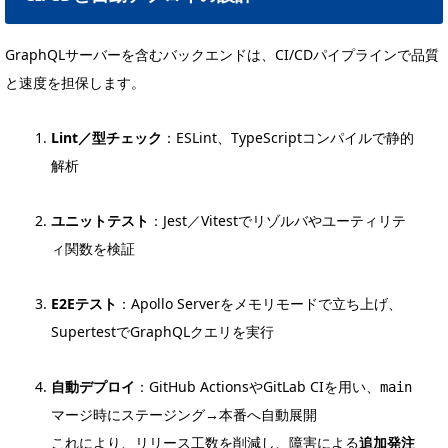
GraphQLサーバーを含むバックエンドは、CI/CDパイプラインで品質
と速度を担保します。
Lint／型チェック
：ESLint、TypeScriptコンパイルで静的
解析
ユニットテスト
：Jest／Vitestでリゾルバやユーティリテ
ィ関数を検証
E2Eテスト
：Apollo Serverをメモリモードで立ち上げ、
SupertestでGraphQLクエリを実行
自動デプロイ
：GitHub ActionsやGitLab CIを用い、
main
マージ時にステージング→本番へ自動展開
これにより、リリース工数を削減し、障害による
追加発注