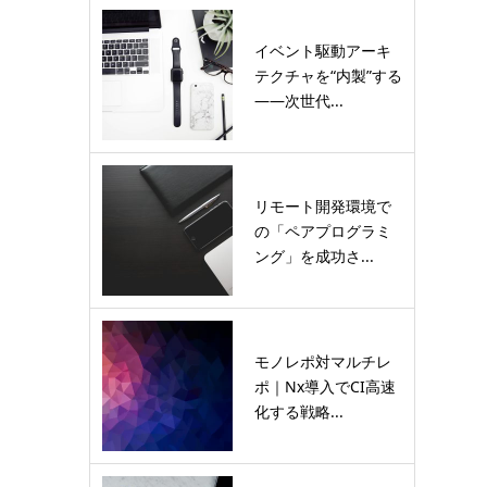
イベント駆動アーキ
テクチャを“内製”する
――次世代...
リモート開発環境で
の「ペアプログラミ
ング」を成功さ...
モノレポ対マルチレ
ポ｜Nx導入でCI高速
化する戦略...