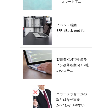
──スマート工...
イベント駆動
BFF（Back-end for
F...
製造業×IoTで生産ラ
イン改革を実現！Y社
のシステ...
エラーメッセージの
設計はなぜ重要
か？“わかりやすい...