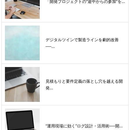
「開発プロジェクトの“途中からの参加”を...
デジタルツインで製造ラインを劇的改善
──...
見積もりと要件定義の落とし穴を越える開
発...
“運用現場に効く”ログ設計・活用術──開...