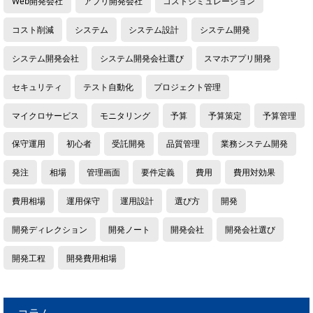
Web開発会社
アプリ開発会社
コストシミュレーション
コスト削減
システム
システム設計
システム開発
システム開発会社
システム開発会社選び
スマホアプリ開発
セキュリティ
テスト自動化
プロジェクト管理
マイクロサービス
モニタリング
予算
予算策定
予算管理
保守運用
初心者
受託開発
品質管理
業務システム開発
発注
相場
管理画面
要件定義
費用
費用対効果
費用相場
運用保守
運用設計
選び方
開発
開発ディレクション
開発ノート
開発会社
開発会社選び
開発工程
開発費用相場