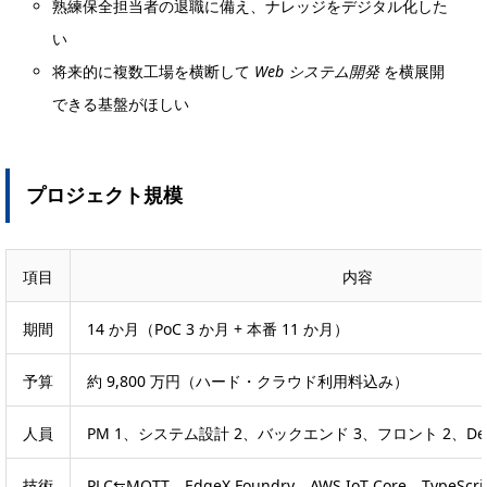
熟練保全担当者の退職に備え、ナレッジをデジタル化した
い
将来的に複数工場を横断して
Web システム開発
を横展開
できる基盤がほしい
プロジェクト規模
項目
内容
期間
14 か月（PoC 3 か月 + 本番 11 か月）
予算
約 9,800 万円（ハード・クラウド利用料込み）
人員
PM 1、システム設計 2、バックエンド 3、フロント 2、Dev
技術
PLC⇆MQTT、EdgeX Foundry、AWS IoT Core、TypeScri