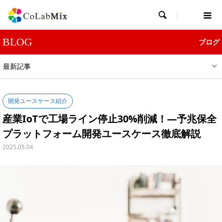

BLOG
ブログ
最新記事
開発ユースケース紹介
産業IoTで工場ライン停止30%削減！―予兆保全
プラットフォーム開発ユースケース徹底解説
2025.05.04