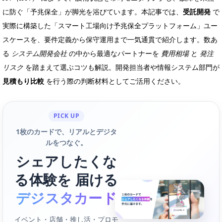
に防ぐ「予兆保全」が脚光を浴びています。本記事では、
受託開発
で
実際に構築した「スマート工場向け予兆保全プラットフォーム」ユー
スケースを、要件定義から保守運用まで一気通貫で紹介します。数あ
る
システム開発会社
の中から最適なパートナーを
費用相場
と
発注
リスク
を踏まえて選ぶコツも解説。開発担当者や情報システム部門が
見積もり比較
を行う際の判断材料としてご活用ください。
PICK UP
1枚のカードで、リアルとデジタ
ルをつなぐ。
シェアしたくな
る体験を 届ける
デジスタカード
イベント・店舗・推し活・プロモ