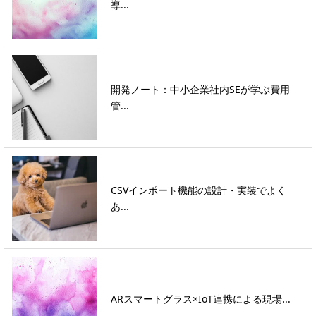
導...
開発ノート：中小企業社内SEが学ぶ費用
管...
CSVインポート機能の設計・実装でよく
あ...
ARスマートグラス×IoT連携による現場...