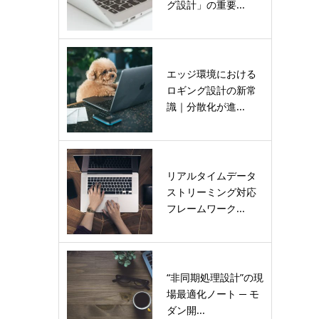
グ設計」の重要...
エッジ環境における
ロギング設計の新常
識｜分散化が進...
リアルタイムデータ
ストリーミング対応
フレームワーク...
“非同期処理設計”の現
場最適化ノート ─ モ
ダン開...