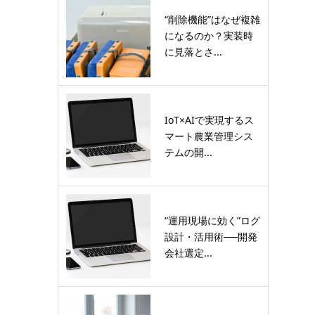
“削除機能”はなぜ複雑
になるのか？実装時
に見落とさ...
IoT×AIで実現するス
マート農業管理シス
テムの開...
“運用現場に効く”ログ
設計・活用術──開発
会社選定...