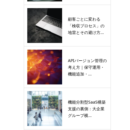
顧客ごとに変わる
「検収プロセス」の
地雷とその避け方...
APIバージョン管理の
考え方｜保守運用・
機能追加・...
機能分割型SaaS構築
支援の裏側：大企業
グループ横...