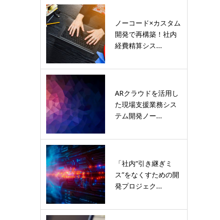
ノーコード×カスタム
開発で再構築！社内
経費精算シス...
ARクラウドを活用し
た現場支援業務シス
テム開発ノー...
「社内“引き継ぎミ
ス”をなくすための開
発プロジェク...