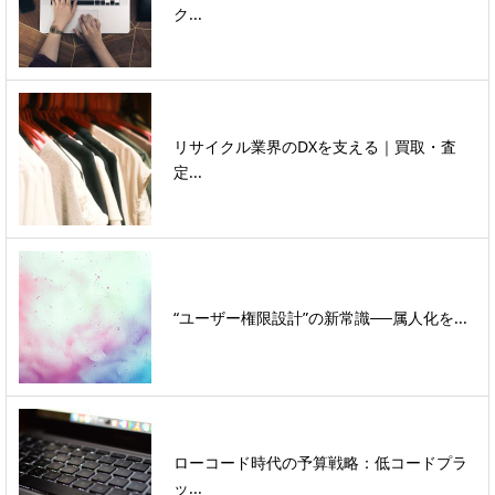
ク...
リサイクル業界のDXを支える｜買取・査
定...
“ユーザー権限設計”の新常識──属人化を...
ローコード時代の予算戦略：低コードプラ
ッ...