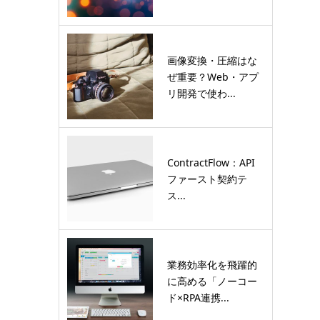
画像変換・圧縮はな
ぜ重要？Web・アプ
リ開発で使わ...
ContractFlow：API
ファースト契約テ
ス...
業務効率化を飛躍的
に高める「ノーコー
ド×RPA連携...