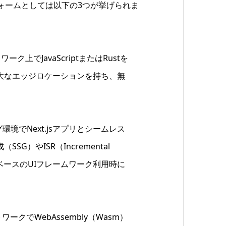
ォームとしては以下の3つが挙げられま
トワーク上でJavaScriptまたはRustを
大なエッジロケーションを持ち、無
グ環境でNext.jsアプリとシームレス
）やISR（Incremental
eactベースのUIフレームワーク利用時に
トワークでWebAssembly（Wasm）