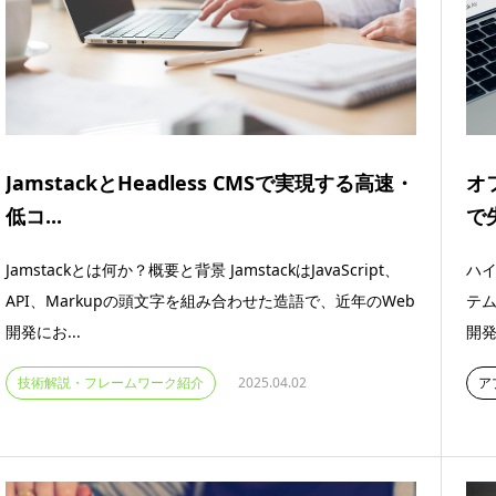
JamstackとHeadless CMSで実現する高速・
オ
低コ...
で
Jamstackとは何か？概要と背景 JamstackはJavaScript、
ハイ
API、Markupの頭文字を組み合わせた造語で、近年のWeb
テ
開発にお...
開発
技術解説・フレームワーク紹介
2025.04.02
ア