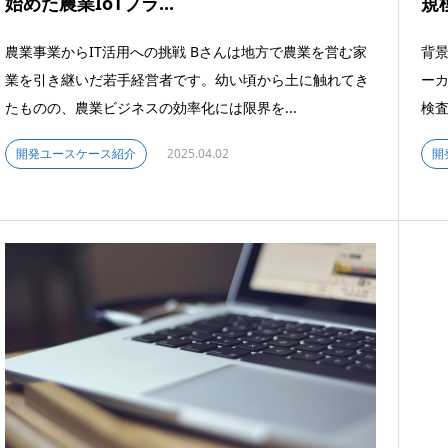
始めた農業IoTプラ...
規
農業事業からIT活用への挑戦 Bさんは地方で農業を営む家
背景
業を引き継いだ若手経営者です。幼い頃から土に触れてき
ー
たものの、農業ビジネスの効率化には限界を...
検査
開発ユースケース紹介
2025.04.02
開