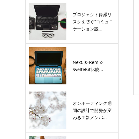
プロジェクト停滞リ
スクを防ぐ“コミュニ
ケーション設...
Next.js･Remix･
SvelteKit比較...
オンボーディング期
間の設計で開発が変
わる？新メンバ...