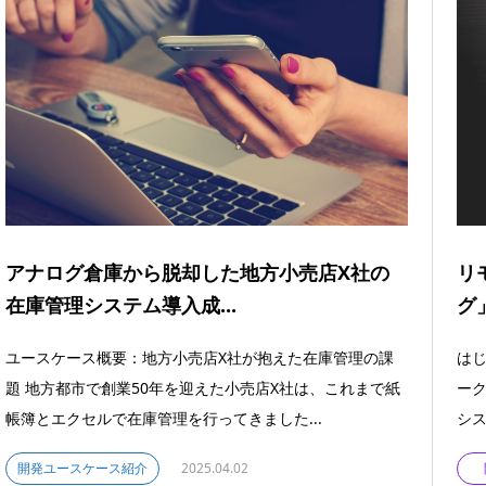
アナログ倉庫から脱却した地方小売店X社の
リ
在庫管理システム導入成...
グ
ユースケース概要：地方小売店X社が抱えた在庫管理の課
はじ
題 地方都市で創業50年を迎えた小売店X社は、これまで紙
ー
帳簿とエクセルで在庫管理を行ってきました...
シス
開発ユースケース紹介
2025.04.02