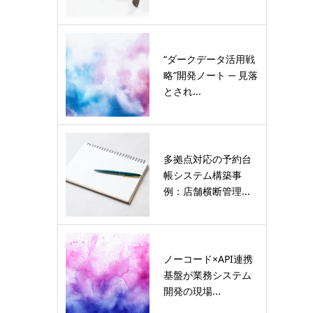
“ダークデータ活用戦
略”開発ノート ─ 見落
とされ...
多拠点対応の予約台
帳システム構築事
例：店舗横断管理...
ノーコード×API連携
基盤が業務システム
開発の現場...