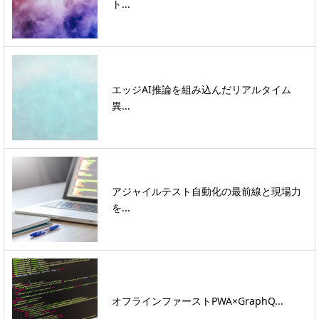
ト...
エッジAI推論を組み込んだリアルタイム
異...
アジャイルテスト自動化の最前線と現場力
を...
オフラインファーストPWA×GraphQ...